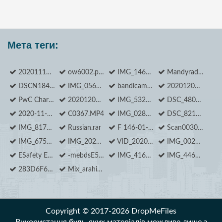
Мета теги:
20201118173242_1.jpg
ow6002.pdf
IMG_1468.JPG
Mandyradzhy Ilona_ Outer Space 3.jpg
DSCN1840.JPG
IMG_0569.JPG
bandicam 2020-11-30 17-58-09-619.jpg
20201204_122226.jpg
PwC Charity_DSC09506.jpg
20201207_154901.jpg
IMG_5324.MOV
DSC_4800.JPG
2020-11-12 18.18.42 IMG_0955.MOV
C0367.MP4
IMG_0285.MOV
DSC_8214.JPG
IMG_8171.jpg
Russian.rar
F 146-01-2405 0573.jpg
Scan0030.pdf
IMG_6750.MOV
IMG_20201104_182719.jpg
VID_20201107_180713.mp4
IMG_0022.JPG
ESafety Equipment.htm
-mebdsE5JpE.jpg
IMG_4160.jpg
IMG_4466.JPG
283D6F69-7BBF-4B02-B0BB-A0450F6AB1E9.jpeg
Mix_arahis.png
Copyright © 2017-2026 DropMeFiles
Використання будь-яких матеріалів можливе лише з